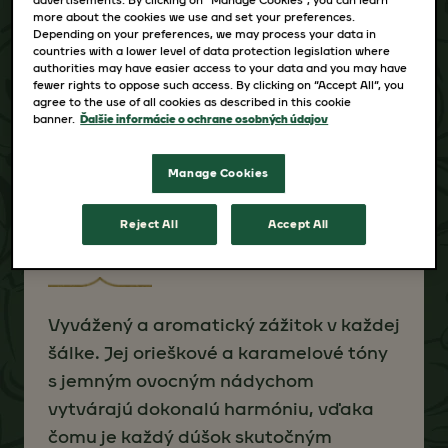
more about the cookies we use and set your preferences.
Depending on your preferences, we may process your data in
countries with a lower level of data protection legislation where
authorities may have easier access to your data and you may have
fewer rights to oppose such access. By clicking on “Accept All”, you
agree to the use of all cookies as described in this cookie
banner.
Ďalšie informácie o ochrane osobných údajov
Manage Cookies
MLETÁ KÁVA
JACOBS KRÖNUNG
Reject All
Accept All
Vyvážený a aromatický zážitok v každej
šálke. Jej orieškové a karamelové tóny
s jemným ovocným nádychom
vytvárajú dokonalú harmóniu, vďaka
čomu je každý dúšok skutočným