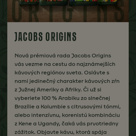
JACOBS ORIGINS
Nová prémiová rada Jacobs Origins
vás vezme na cestu do najznámejších
kávových regiónov sveta. Oslávte s
nami jedinečný charakter kávových zŕn
z Južnej Ameriky a Afriky. Či už si
vyberiete 100 % Arabiku zo slnečnej
Brazílie a Kolumbie s citrusovými tónmi,
alebo intenzívnu, korenistú kombináciu
z Kene a Ugandy, čaká vás prvotriedny
zážitok. Objavte kávu, ktorá spája