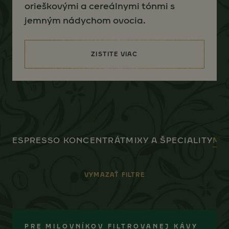
orieškovými a cereálnymi tónmi s
jemným nádychom ovocia.
ZISTITE VIAC
(JACOBS VELVET)
ESPRESSO KONCENTRÁT
MIXY A ŠPECIALITY
ML
VYMAZAŤ FILTRE
PRE MILOVNÍKOV FILTROVANEJ KÁVY