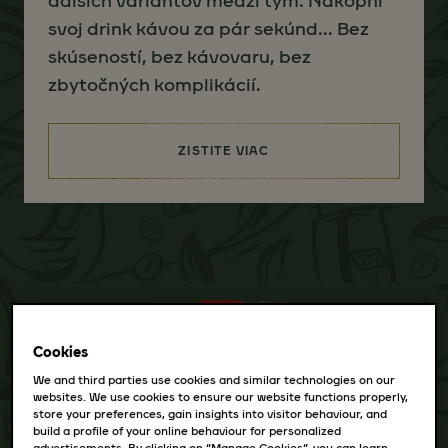
ďalších variantov medzi tým. Nakopni
svoj drink kávou za pár sekúnd... Bez
skúseností, bez kávovaru, bez
zbytočných komplikácií.
ZISTITE VIAC
(JACOBS ESPRESSO KONCENTR
Cookies
We and third parties use cookies and similar technologies on our
websites. We use cookies to ensure our website functions properly,
store your preferences, gain insights into visitor behaviour, and
build a profile of your online behaviour for personalized
advertisements. By clicking on “Manage Cookies”, you can learn