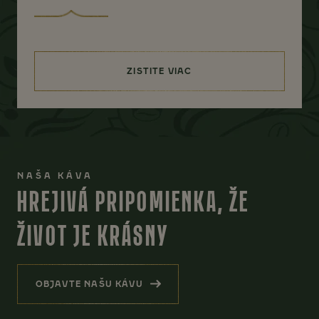
ZISTITE VIAC
(COCOA VELVET SMOOTHIE)
NAŠA KÁVA
HREJIVÁ PRIPOMIENKA, ŽE
ŽIVOT JE KRÁSNY
OBJAVTE NAŠU KÁVU
(HREJIVÁ PRIPOMIENKA, ŽE ŽIVOT JE KRÁSN