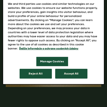
lepšie uchovať arómu.
We and third parties use cookies and similar technologies on our
* Ochranná známka spoločnosti, ktorá nie je
websites. We use cookies to ensure our website functions properly,
store your preferences, gain insights into visitor behaviour, and
prepojená s JACOBS DOUWE EGBERTS.
build a profile of your online behaviour for personalized
advertisements. By clicking on “Manage Cookies”, you can learn
more about the cookies we use and set your preferences.
Depending on your preferences, we may process your data in
countries with a lower level of data protection legislation where
Intenzita : 8/12
authorities may have easier access to your data and you may have
fewer rights to oppose such access. By clicking on “Accept All”, you
agree to the use of all cookies as described in this cookie
banner.
Ďalšie informácie o ochrane osobných údajov
Dostupné varianty
20, 40 kapsúl
Manage Cookies
Reject All
Accept All
KÚPIŤ