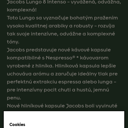
Jacobs Lungo 8 Intenso – vyvážená, odvážna,
komplexná!
Toto Lungo sa vyznačuje bohatým pražením
vysoko kvalitnej arabiky a robusty – rozvíja
tak svoje intenzívne, odvážne a komplexné
tóny.
Jacobs predstavuje nové kávové kapsule
kompatibilné s Nespresso® * kávovarom
vyrobené z hliníka. Hliníková kapsula lepšie
uchováva arómu a zaručuje ideálny tlak pre
perfektnú extrakciu espressa alebo lunga –
pre intenzívny pocit chuti a hustú, jemnú
penu.
Nové hliníkové kapsule Jacobs boli vyvinuté
pre kapsulové kávovary Nespresso®*. Vysoko
kvalitné hliníkové kávové kapsule umožňujú
Cookies