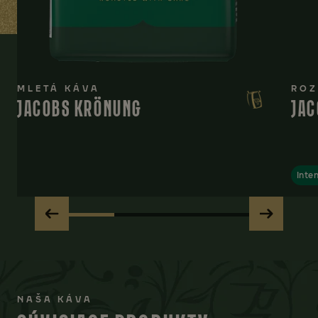
MLETÁ KÁVA
ROZ
JACOBS KRÖNUNG
JAC
Inten
NAŠA KÁVA