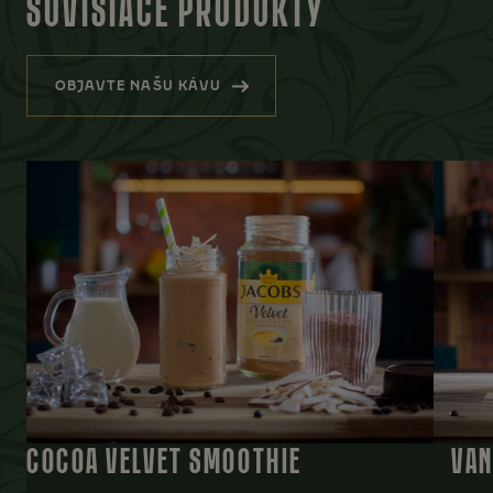
SÚVISIACE PRODUKTY
OBJAVTE NAŠU KÁVU
(SÚVISIACE PRODUKTY)
COCOA VELVET SMOOTHIE
VAN