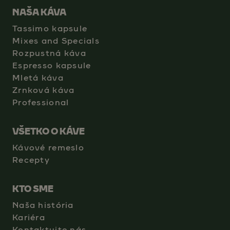
NAŠA KÁVA
Tassimo kapsule
Mixes and Specials
Rozpustná káva
Espresso kapsule
Mletá káva
Zrnková káva
Professional
VŠETKO O KÁVE
Kávové remeslo
Recepty
KTO SME
Naša história
Kariéra
Kontaktujte nás