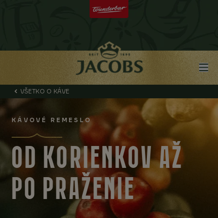
VŠETKO O KÁVE
KÁVOVÉ REMESLO
OD KORIENKOV AŽ
PO PRAŽENIE