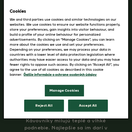
Vedeli ste, že káva rastie na kríkoch, resp.
stromčekoch? Všetko sa začína na
Cookies
neopadavom zelenom kávovníku a jeho
We and third parties use cookies and similar technologies on our
vzácnych červených plodinách. Pestuje sa
websites. We use cookies to ensure our website functions properly,
store your preferences, gain insights into visitor behaviour, and
približne v 70 krajinách sveta, v tropických a
build a profile of your online behaviour for personalized
advertisements. By clicking on “Manage Cookies”, you can learn
subtropických oblastiach.
Vedeli ste:
more about the cookies we use and set your preferences.
Depending on your preferences, we may process your data in
countries with a lower level of data protection legislation where
authorities may have easier access to your data and you may have
fewer rights to oppose such access. By clicking on “Accept All”, you
agree to the use of all cookies as described in this cookie
banner.
Ďalšie informácie o ochrane osobných údajov
Manage Cookies
Reject All
Accept All
Kávovníky milujú teplé a vlhké
podnebie. Najlepšie sa im darí v