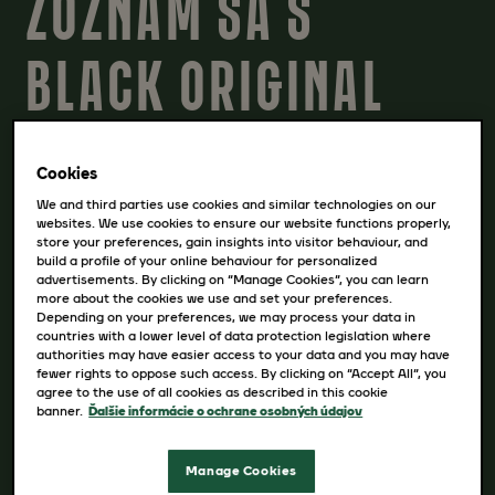
ZOZNÁM SA S
BLACK ORIGINAL
Spoznaj Black Original Espresso koncentrát.
Cookies
Pripravený na miešanie, za studena aj za
We and third parties use cookies and similar technologies on our
tepla. Skús klasiku alebo z neho mixni drink,
websites. We use cookies to ensure our website functions properly,
store your preferences, gain insights into visitor behaviour, and
kvôli ktorému sa oplatí nespať.
build a profile of your online behaviour for personalized
advertisements. By clicking on “Manage Cookies”, you can learn
more about the cookies we use and set your preferences.
Jemná vôňa praženej kávy, výrazná a plná
Depending on your preferences, we may process your data in
countries with a lower level of data protection legislation where
chuť. Dokonalý základ pre akýkoľvek kávový
authorities may have easier access to your data and you may have
fewer rights to oppose such access. By clicking on “Accept All”, you
výtvor, ktorý ťa napadne, a to priamo u teba
agree to the use of all cookies as described in this cookie
doma. Kedykoľvek. Akokoľvek.
banner.
Ďalšie informácie o ochrane osobných údajov
Čo namiešaš ty?
Manage Cookies