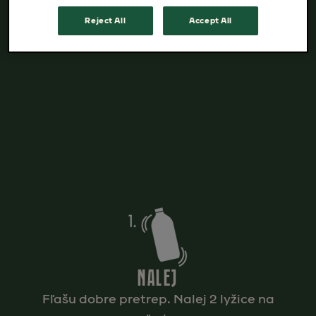
Objav ďalšie skvelé recepty
tu
Reject All
Accept All
NALEJ
Fľašu dobre pretrep. Nalej 2 lyžice na