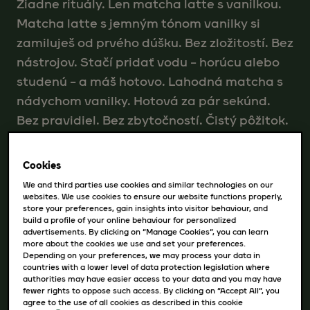
Žiadne rituály. Len matcha latte s vanilkou.
Matcha latte s jemným tónom vanilky si
zamiluješ od prvého dúšku. Bez zložitostí. Bez
nástrojov. Stačí pridať vodu – horúcu alebo
studenú – a máš hotovo. Lahodná matcha s
nádychom vanilky. Hotová za pár sekúnd.
Bez pravidiel. Bez zbytočností. Čistý pôžitok.
Cookies
Dostupné varianty
We and third parties use cookies and similar technologies on our
websites. We use cookies to ensure our website functions properly,
store your preferences, gain insights into visitor behaviour, and
116g, 8 nápojov
build a profile of your online behaviour for personalized
advertisements. By clicking on “Manage Cookies”, you can learn
more about the cookies we use and set your preferences.
Depending on your preferences, we may process your data in
countries with a lower level of data protection legislation where
authorities may have easier access to your data and you may have
fewer rights to oppose such access. By clicking on “Accept All”, you
agree to the use of all cookies as described in this cookie