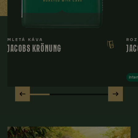
MLETÁ KÁVA
ROZ
JACOBS KRÖNUNG
JAC
Inten