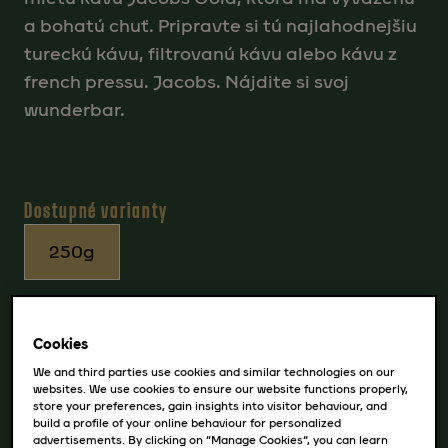
a bohatú chuť. Pripravte si tú najlahodnejšiu
tureckú kávu, filtrovanú kávu alebo kávu z
french pressu. Jacobs. Nájdite si svoj
wunderbar.
Dostupné varianty
250g
Cookies
We and third parties use cookies and similar technologies on our
websites. We use cookies to ensure our website functions properly,
store your preferences, gain insights into visitor behaviour, and
build a profile of your online behaviour for personalized
advertisements. By clicking on “Manage Cookies”, you can learn