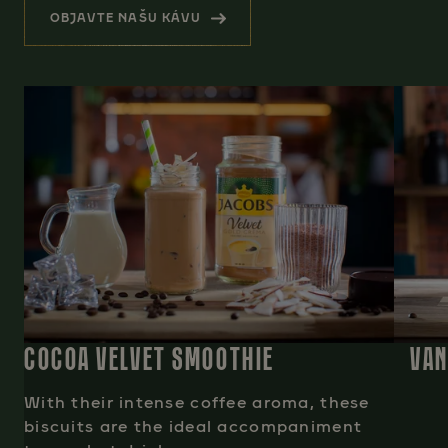
OBJAVTE NAŠU KÁVU
(SÚVISIACE PRODUKTY)
COCOA VELVET SMOOTHIE
VAN
With their intense coffee aroma, these
biscuits are the ideal accompaniment