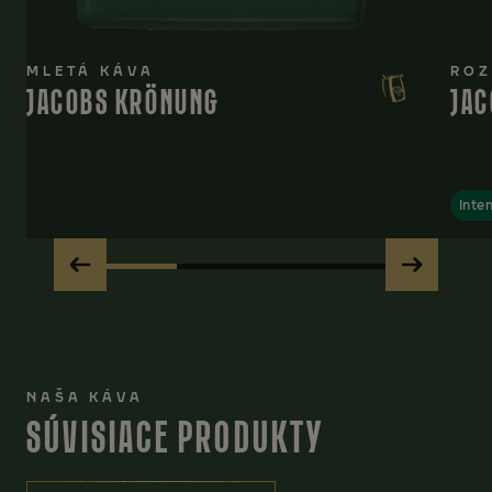
MLETÁ KÁVA
ROZ
JACOBS KRÖNUNG
JAC
Inten
NAŠA KÁVA
SÚVISIACE PRODUKTY