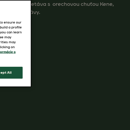
ť Ugandy stretáva s orechovou chuťou Kene,
pestovania kávy.
 to ensure our
uild a profile
 you can learn
 we may
rities may
icking on
formácie o
ept All