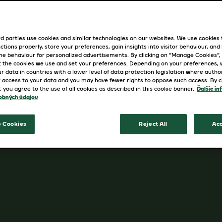
Vyvážená káva, kde sa korenistá chu
oslavujúca najlepšie africké oblasti 
d parties use cookies and similar technologies on our websites. We use cookies
ctions properly, store your preferences, gain insights into visitor behaviour, and b
ine behaviour for personalized advertisements. By clicking on “Manage Cookies”,
 the cookies we use and set your preferences. Depending on your preferences,
Dostupné varianty
r data in countries with a lower level of data protection legislation where autho
 access to your data and you may have fewer rights to oppose such access. By cl
”, you agree to the use of all cookies as described in this cookie banner.
Ďalšie in
200g
obných údajov
 Cookies
Reject All
Acc
KÚPIŤ