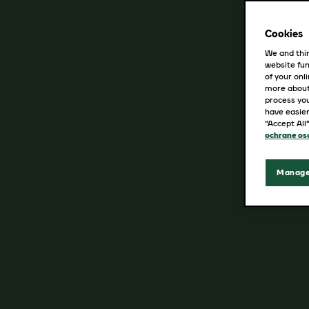
Cookies
We and thir
website fun
of your onl
more about
process you
have easier
“Accept All
ochrane os
Manage