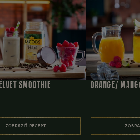
VELVET SMOOTHIE
ORANGE/ MANG
ZOBRAZIŤ RECEPT
ZOBRA