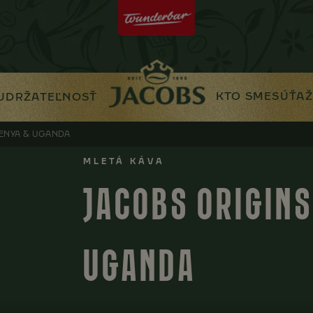
KTO SME
SÚŤAŽ
UDRŽATEĽNOSŤ
KENYA & UGANDA
MLETÁ KÁVA
JACOBS ORIGINS
UGANDA