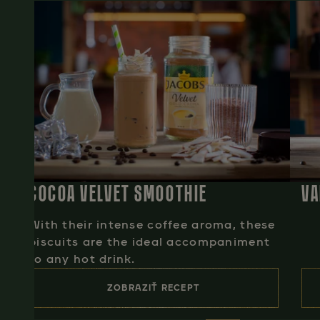
COCOA VELVET SMOOTHIE
VA
With their intense coffee aroma, these
biscuits are the ideal accompaniment
to any hot drink.
ZOBRAZIŤ RECEPT