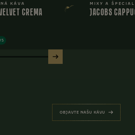
NÁ KÁVA
MIXY A ŠPECIAL
VELVET CREMA
JACOBS CAPPU
4/5
OBJAVTE NAŠU KÁVU
(SÚVISIACE PRODUKTY