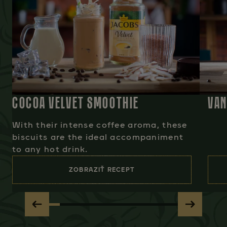
COCOA VELVET SMOOTHIE
VAN
With their intense coffee aroma, these
biscuits are the ideal accompaniment
to any hot drink.
ZOBRAZIŤ RECEPT