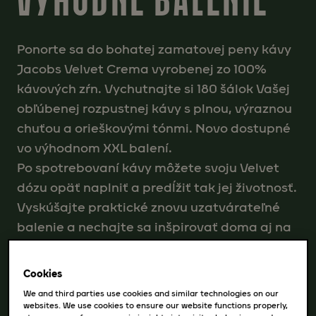
Ponorte sa do bohatej zamatovej peny kávy
Jacobs Velvet Crema vyrobenej zo 100%
kávových zŕn. Vychutnajte si 180 šálok Vašej
obľúbenej rozpustnej kávy s plnou, výraznou
chuťou a orieškovými tónmi. Novo dostupné
vo výhodnom XXL balení.
Po spotrebovaní kávy môžete svoju Velvet
dózu opäť naplniť a predĺžiť tak jej životnosť.
Vyskúšajte praktické znovu uzatvárateľné
balenie a nechajte sa inšpirovať doma aj na
cestách.
Cookies
We and third parties use cookies and similar technologies on our
Intenzita : 4/5
websites. We use cookies to ensure our website functions properly,