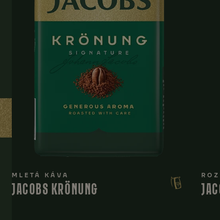
MLETÁ KÁVA
ROZ
JACOBS KRÖNUNG
JAC