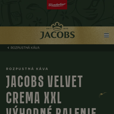
ROZPUSTNÁ KÁVA
ROZPUSTNÁ KÁVA
JACOBS VELVET
CREMA XXL
VÝHODNÉ BALENIE