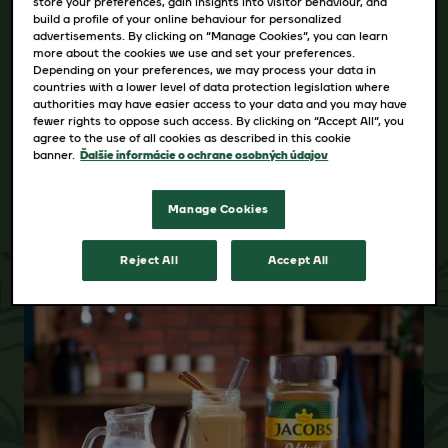
store your preferences, gain insights into visitor behaviour, and
build a profile of your online behaviour for personalized
advertisements. By clicking on “Manage Cookies”, you can learn
Dostupné varianty
more about the cookies we use and set your preferences.
Depending on your preferences, we may process your data in
countries with a lower level of data protection legislation where
300g
authorities may have easier access to your data and you may have
fewer rights to oppose such access. By clicking on “Accept All”, you
agree to the use of all cookies as described in this cookie
banner.
Ďalšie informácie o ochrane osobných údajov
Manage Cookies
Reject All
Accept All