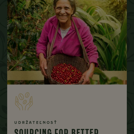
UDRŽATEĽNOSŤ
SOURCING FOR BETTER