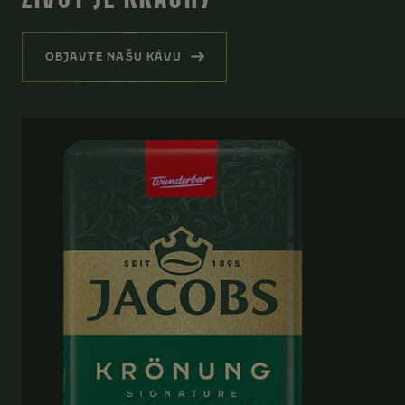
OBJAVTE NAŠU KÁVU
(HREJIVÁ PRIPOMIENKA, ŽE ŽIVOT JE KRÁSN