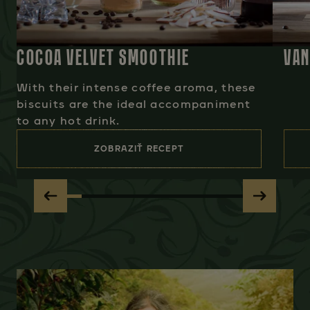
COCOA VELVET SMOOTHIE
VAN
With their intense coffee aroma, these
biscuits are the ideal accompaniment
to any hot drink.
ZOBRAZIŤ RECEPT