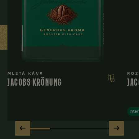
MLETÁ KÁVA
ROZ
JACOBS KRÖNUNG
JAC
Inten