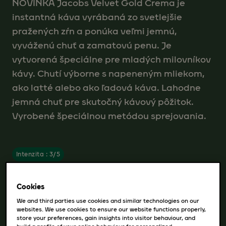
NOVINKA Jacobs Velvet Gold Crema je
instantná káva vyrábaná zo svetlejšie
pražených zŕn a ponúka veľmi jemnú,
vyváženú chuť a zamatovú penu. Je
vytvorená špeciálne pre mladých milovníkov
kávy. Chutí výborne s napeneným mliekom,
ako latté alebo ako ľadová káva. Lahodne
jemná chuť pre skutočný kávový pôžitok.
Vyrobené špeciálnou metódou sprejovania.
Intenzita : 3/5
Cookies
Dostupné varianty
We and third parties use cookies and similar technologies on our
websites. We use cookies to ensure our website functions properly,
180g
store your preferences, gain insights into visitor behaviour, and