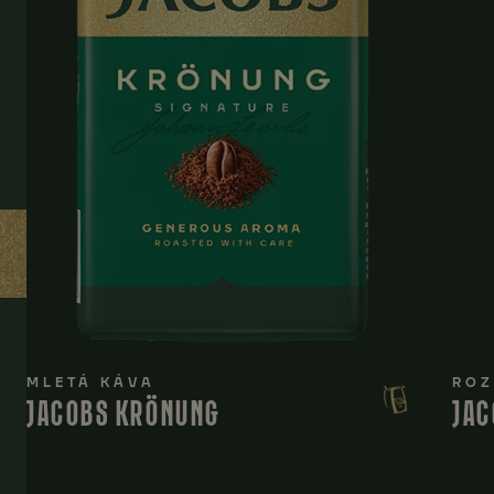
MLETÁ KÁVA
ROZ
JACOBS KRÖNUNG
JAC