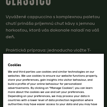
Vyvážené cappuccino s komplexnou paletou
chutí prináša príjemnú chuť kávy s jemnou
horkosťou, ktorá vás dokonale naladí na váš
deň.
Praktická príprava: jednoducho vložte T-
DISCy Jacobs Cappuccino Classico a váš
kávovar TASSIMO vám pripraví lahodnú
Cookies
kávu.
We and third parties use cookies and similar technologies on our
websites. We use cookies to ensure our website functions properly,
store your preferences, gain insights into visitor behaviour, and
build a profile of your online behaviour for personalized
advertisements. By clicking on “Manage Cookies”, you can learn
more about the cookies we use and set your preferences.
Dostupné varianty
Depending on your preferences, we may process your data in
countries with a lower level of data protection legislation where
8 nápojov
authorities may have easier access to your data and you may have