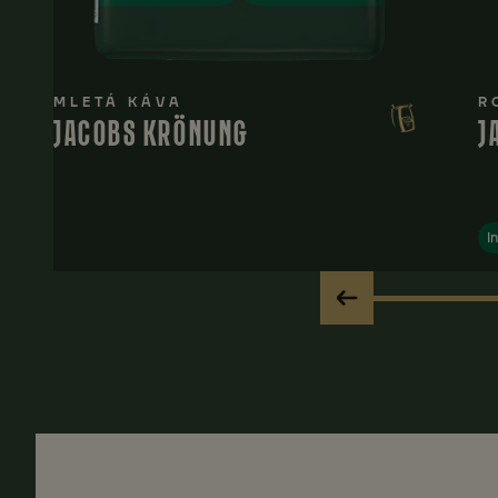
MLETÁ KÁVA
R
JACOBS KRÖNUNG
J
I