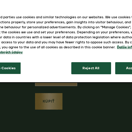
kávových zŕn. Klasika od spoločnosti
lahodnej kávy.
d parties use cookies and similar technologies on our websites. We use cookies
ctions properly, store your preferences, gain insights into visitor behaviour, and b
Praktická príprava: jednoducho vlož
ine behaviour for personalized advertisements. By clicking on “Manage Cookies”,
 the cookies we use and set your preferences. Depending on your preferences,
kávovar TASSIMO vám pripraví lahodn
r data in countries with a lower level of data protection legislation where autho
 access to your data and you may have fewer rights to oppose such access. By cl
”, you agree to the use of all cookies as described in this cookie banner.
Ďalšie in
obných údajov
Dostupné varianty
 Cookies
Reject All
Acc
16 nápojov
KÚPIŤ