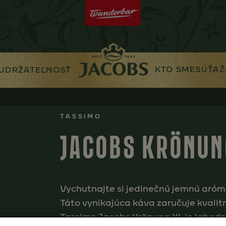
KTO SME
SÚŤAŽ
UDRŽATEĽNOSŤ
TASSIMO
JACOBS KRÖNUN
Vychutnajte si jedinečnú jemnú aróm
Táto vynikajúca káva zaručuje kvalit
Tassimo Jacobs Krönung XL je lahodn