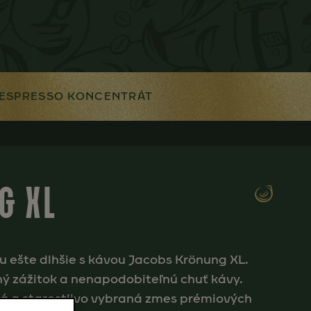
ESPRESSO KONCENTRÁT
G XL
u ešte dlhšie s kávou Jacobs Krönung XL.
ný zážitok a nenapodobiteľnú chuť kávy.
á a starostlivo vybraná zmes prémiových