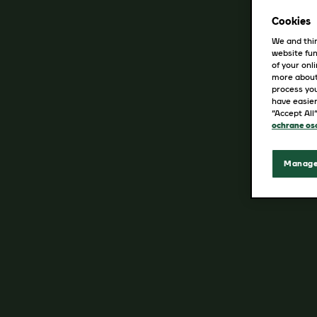
Cookies
We and thir
website fun
of your onl
more about
process you
have easier
“Accept All
ochrane os
Manage