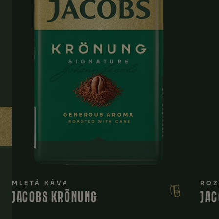
MLETÁ KÁVA
ROZ
JACOBS KRÖNUNG
JAC