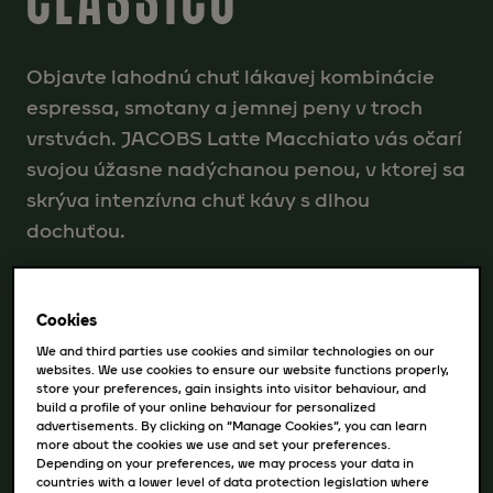
Objavte lahodnú chuť lákavej kombinácie
espressa, smotany a jemnej peny v troch
vrstvách. JACOBS Latte Macchiato vás očarí
svojou úžasne nadýchanou penou, v ktorej sa
skrýva intenzívna chuť kávy s dlhou
dochuťou.
Praktická príprava: jednoducho vložte T-
DISCy Jacobs Latte Macchiato a váš kávovar
Cookies
TASSIMO vám pripraví lahodnú kávu.
We and third parties use cookies and similar technologies on our
websites. We use cookies to ensure our website functions properly,
store your preferences, gain insights into visitor behaviour, and
build a profile of your online behaviour for personalized
advertisements. By clicking on “Manage Cookies”, you can learn
more about the cookies we use and set your preferences.
Dostupné varianty
Depending on your preferences, we may process your data in
countries with a lower level of data protection legislation where