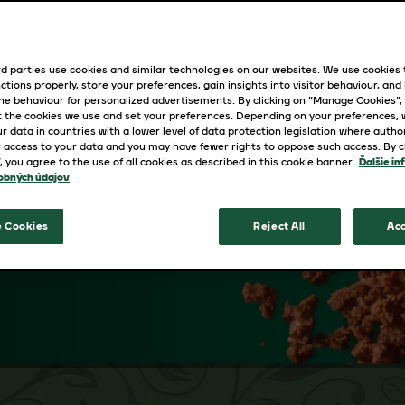
d parties use cookies and similar technologies on our websites. We use cookies
ctions properly, store your preferences, gain insights into visitor behaviour, and b
ine behaviour for personalized advertisements. By clicking on “Manage Cookies”,
 the cookies we use and set your preferences. Depending on your preferences,
anitej škály
r data in countries with a lower level of data protection legislation where autho
a kávy
 access to your data and you may have fewer rights to oppose such access. By cl
”, you agree to the use of all cookies as described in this cookie banner.
Ďalšie in
iltrovanej
obných údajov
pravte si
 Cookies
Reject All
Acc