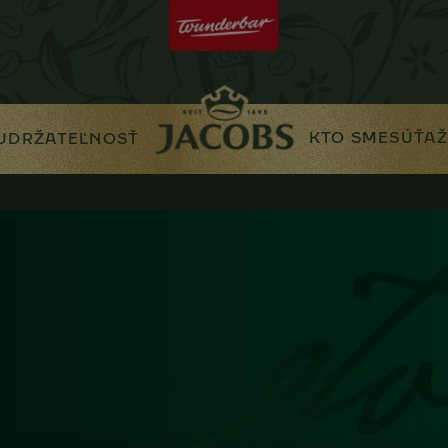
KTO SME
SÚŤAŽ
UDRŽATEĽNOSŤ