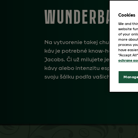
WUNDERBAR
Cookies
We and thir
website fun
of your onl
more about
Na vytvorenie takej chutnej a rozm
process you
káv je potrebné know-how majstr
have easier
“Accept All
Jacobs. Či už milujete jemné tóny f
ochrane os
kávy alebo intenzitu espressa, pri
svoju šálku podľa vašich predstáv.
Manage