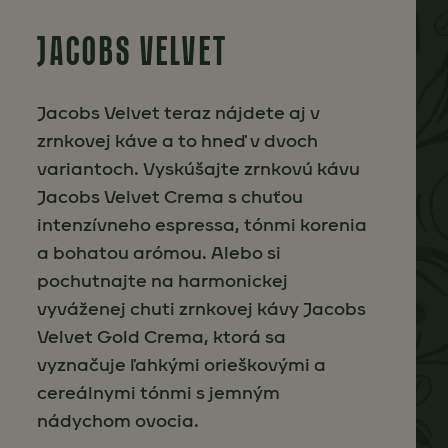
JACOBS VELVET
Jacobs Velvet teraz nájdete aj v
zrnkovej káve a to hneď v dvoch
variantoch. Vyskúšajte zrnkovú kávu
Jacobs Velvet Crema s chuťou
intenzívneho espressa, tónmi korenia
a bohatou arómou. Alebo si
pochutnajte na harmonickej
vyváženej chuti zrnkovej kávy Jacobs
Velvet Gold Crema, ktorá sa
vyznačuje ľahkými orieškovými a
cereálnymi tónmi s jemným
nádychom ovocia.