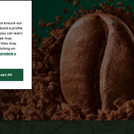
 to ensure our
uild a profile
 you can learn
 we may
rities may
icking on
formácie o
ept All