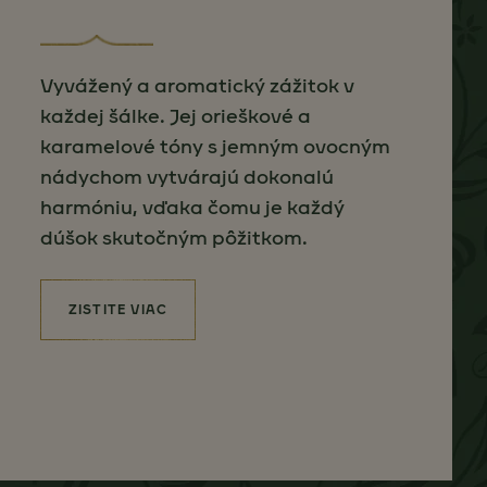
Vyvážený a aromatický zážitok v
každej šálke. Jej orieškové a
karamelové tóny s jemným ovocným
nádychom vytvárajú dokonalú
harmóniu, vďaka čomu je každý
dúšok skutočným pôžitkom.
ZISTITE VIAC
(JACOBS KRÖNUNG)